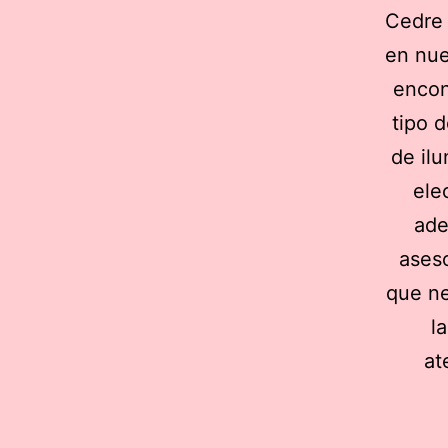
Cedre 
en nue
encon
tipo d
de il
ele
ade
ases
que ne
l
at