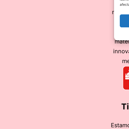
ser
afect
mante
rep
usa
mate
innov
me
T
Estamo