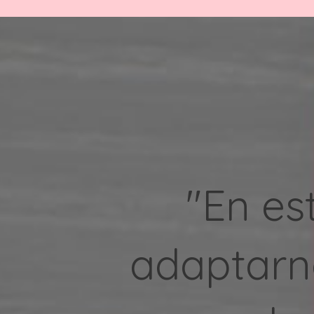
"En es
adaptarn