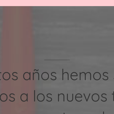
tos años hemos
os a los nuevos 