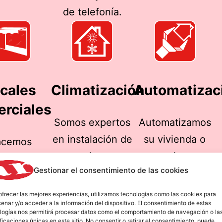
de telefonía.
cales
Climatización
Automatizac
rciales
Somos expertos
Automatizamos
en instalación de
su vivienda o
acemos
aire
negocio para
alaciones
Gestionar el consentimiento de las cookies
acondicionado y
ganar en
gras en en
calefacción de
comodidad,
ocales
ofrecer las mejores experiencias, utilizamos tecnologías como las cookies para
enar y/o acceder a la información del dispositivo. El consentimiento de estas
bajo consumo,
seguridad y
ciales con
logías nos permitirá procesar datos como el comportamiento de navegación o la
ificaciones únicas en este sitio. No consentir o retirar el consentimiento, puede