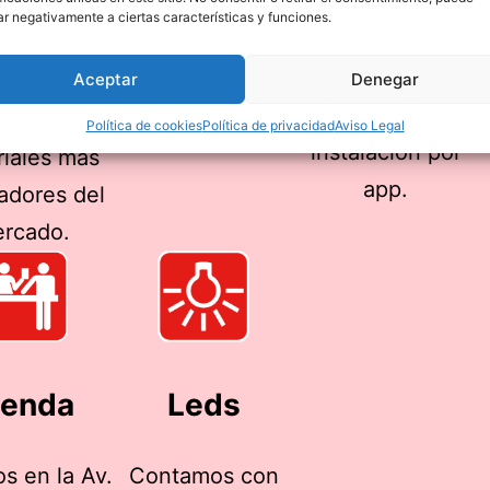
que aportan
ahorro. Desde
vicio de
ar negativamente a ciertas características y funciones.
bienestar y
una persiana
nimiento y
ahorro a nuestros
hasta el control
Aceptar
Denegar
aración y
clientes.
global de su
mos los
Política de cookies
Política de privacidad
Aviso Legal
instalación por
riales mas
app.
adores del
rcado.
ienda
Leds
s en la Av.
Contamos con