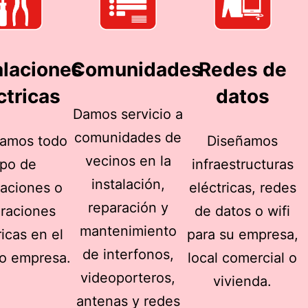
alaciones
Comunidades
Redes de
ctricas
datos
Damos servicio a
comunidades de
zamos todo
Diseñamos
vecinos en la
ipo de
infraestructuras
instalación,
laciones o
eléctricas, redes
reparación y
araciones
de datos o wifi
mantenimiento
ricas en el
para su empresa,
de interfonos,
o empresa.
local comercial o
videoporteros,
vivienda.
antenas y redes