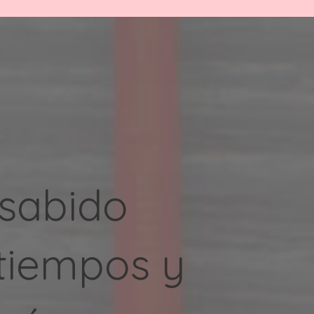
 sabido
tiempos y