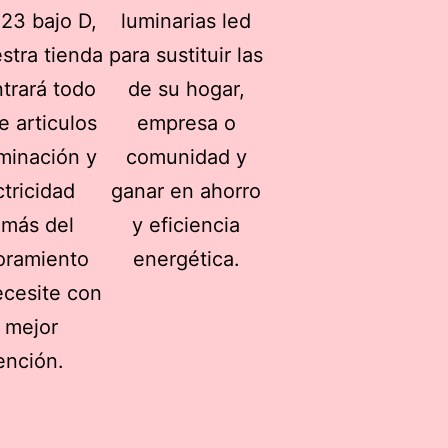
23 bajo D,
luminarias led
stra tienda
para sustituir las
trará todo
de su hogar,
e articulos
empresa o
uminación y
comunidad y
ctricidad
ganar en ahorro
más del
y eficiencia
oramiento
energética.
cesite con
a mejor
ención.