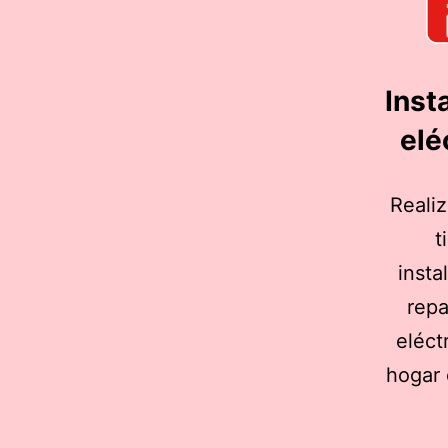
Inst
elé
Reali
t
insta
rep
eléct
hogar 