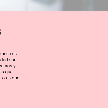
s
nuestros
lidad son
leamos y
os que
ro es que